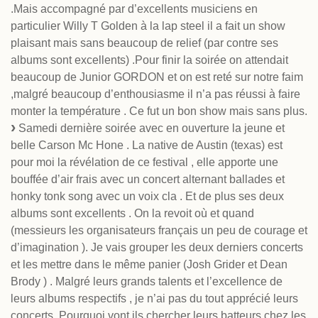
.Mais accompagné par d’excellents musiciens en
particulier Willy T Golden à la lap steel il a fait un show
plaisant mais sans beaucoup de relief (par contre ses
albums sont excellents) .Pour finir la soirée on attendait
beaucoup de Junior GORDON et on est reté sur notre faim
,malgré beaucoup d’enthousiasme il n’a pas réussi à faire
monter la température . Ce fut un bon show mais sans plus.
Samedi dernière soirée avec en ouverture la jeune et
belle Carson Mc Hone . La native de Austin (texas) est
pour moi la révélation de ce festival , elle apporte une
bouffée d’air frais avec un concert alternant ballades et
honky tonk song avec un voix cla . Et de plus ses deux
albums sont excellents . On la revoit où et quand
(messieurs les organisateurs français un peu de courage et
d’imagination ). Je vais grouper les deux derniers concerts
et les mettre dans le même panier (Josh Grider et Dean
Brody ) . Malgré leurs grands talents et l’excellence de
leurs albums respectifs , je n’ai pas du tout apprécié leurs
concerts. Pourquoi vont ils chercher leurs batteurs chez les