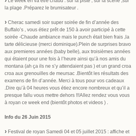
Le week en va être chaud : sur la piste , sur la scène ,sur
la plage .Préparez le brumisateur .
Cherac samedi soir super soirée de fin d’année des
Buffalo’s , vous étiez prêt de 150 à avoir participé à cette
soirée -Chaude ambiance mais le punch était bien frais ,la
tarte délicieuse (merci dominique).Plein de surprises bravo
aux premieres années (baby belle), aux troisièmes années
qui étaient pour une fois à l’heure ainsi qu’à nos amis du
montana (ah ça ils ne s’y attendaient pas ) et un grand croa
croa aux grenouilles de meursac .Bientôt les résultats des
examens de fin d’année. Merci à tous pour vos cadeaux
.Dire qu’à 04 heures vous étiez encore nombreux et qu’il a
presque fallu vous mettre dehors !!!Allez rendez vous vous
à royan ce week end (bientôt photos et videos ) .
Info du 26 Juin 2015
Festival de royan Samedi 04 et 05 juillet 2015 : affiche et