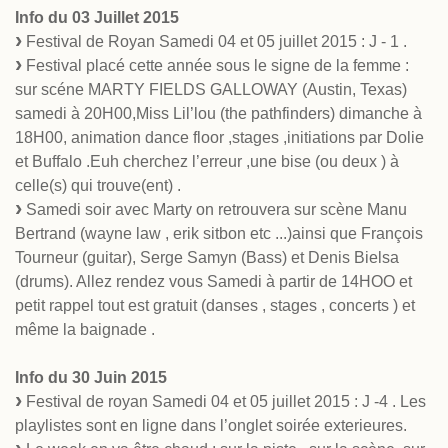
Info du 03 Juillet 2015
Festival de Royan Samedi 04 et 05 juillet 2015 : J - 1 .
Festival placé cette année sous le signe de la femme :
sur scéne MARTY FIELDS GALLOWAY (Austin, Texas)
samedi à 20H00,Miss Lil’lou (the pathfinders) dimanche à
18H00, animation dance floor ,stages ,initiations par Dolie
et Buffalo .Euh cherchez l’erreur ,une bise (ou deux ) à
celle(s) qui trouve(ent) .
Samedi soir avec Marty on retrouvera sur scène Manu
Bertrand (wayne law , erik sitbon etc ...)ainsi que François
Tourneur (guitar), Serge Samyn (Bass) et Denis Bielsa
(drums). Allez rendez vous Samedi à partir de 14HOO et
petit rappel tout est gratuit (danses , stages , concerts ) et
même la baignade .
Info du 30 Juin 2015
Festival de royan Samedi 04 et 05 juillet 2015 : J -4 . Les
playlistes sont en ligne dans l’onglet soirée exterieures.