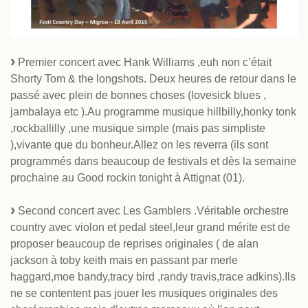
Premier concert avec Hank Williams ,euh non c’était
Shorty Tom & the longshots. Deux heures de retour dans le
passé avec plein de bonnes choses (lovesick blues ,
jambalaya etc ).Au programme musique hillbilly,honky tonk
,rockballilly ,une musique simple (mais pas simpliste
),vivante que du bonheur.Allez on les reverra (ils sont
programmés dans beaucoup de festivals et dès la semaine
prochaine au Good rockin tonight à Attignat (01).
Second concert avec Les Gamblers .Véritable orchestre
country avec violon et pedal steel,leur grand mérite est de
proposer beaucoup de reprises originales ( de alan
jackson à toby keith mais en passant par merle
haggard,moe bandy,tracy bird ,randy travis,trace adkins).Ils
ne se contentent pas jouer les musiques originales des