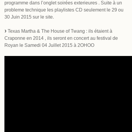
programme dans l’onglet soirées exterieures . Suite à un
probleme technique les playlistes CD seulement le 29 ou
30 Juin 2015 sur le site.
Texas Martha & The House of Twang : ils étaient à
Craponne en 2014 , ils seront en concert au festival de
Royan le Samedi 04 Juillet 2015 à 2OHOO