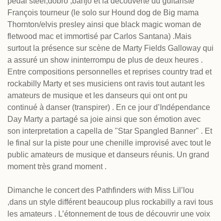
pédal steel,dobro ,banjo et la découverte du guitariste
François tourneur (le solo sur Hound dog de Big mama
Thornton/elvis presley ainsi que black magic woman de
fletwood mac et immortisé par Carlos Santana) .Mais
surtout la présence sur scène de Marty Fields Galloway qui
a assuré un show ininterrompu de plus de deux heures .
Entre compositions personnelles et reprises country trad et
rockabilly Marty et ses musiciens ont ravis tout autant les
amateurs de musique et les danseurs qui ont ont pu
continué à danser (transpirer) . En ce jour d’Indépendance
Day Marty a partagé sa joie ainsi que son émotion avec
son interpretation a capella de "Star Spangled Banner" . Et
le final sur la piste pour une chenille improvisé avec tout le
public amateurs de musique et danseurs réunis. Un grand
moment très grand moment .
Dimanche le concert des Pathfinders with Miss Lil’lou
,dans un style différent beaucoup plus rockabilly a ravi tous
les amateurs . L’étonnement de tous de découvrir une voix