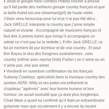
Jeudi le groupe franc-comtois Hilbilly Rocker a prouvé
qu’il fait partie des meilleurs groupe country français et que
la belle Astrid est une showman(girl) de haute volée .
J’étais venu beaucoup pour lui et je n’ai pas été décu .
Jack GRELLE interprete la country que j’aime simple
naturel et vivante . Accompagné de musiciens français (il
faut dire à jeremy bares que lorsqu’il accompagne un
artiste ce n’est pas lui la vedette ). Enfin Jack GRELLE ce
fut un moment de pur bonheur et de vrai country . Et pour
finir Bayou le duo des frangines australiennes , new
country (même avec reprise Dolly Parton ) on n’aime ou on
n’aime pas ,moi pas aimer.
Vendredi en ouverture confirmation du trio français
Subway Cowboys ,spécialisé dans la musique country des
années 40/50 .Willy et ses potes ont enflammé le
chapiteau "agrévois" avec leur bonne humeur et leur
humour ,on aurait souhaité que ça dure plus longtemps.
Chad Ware a quant lui confirmé qu’il était un extraordinaire
guitariste mais que vocalement il y a encore du boulot