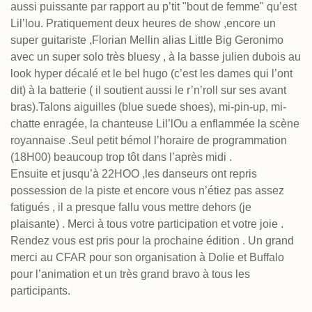
aussi puissante par rapport au p’tit "bout de femme" qu’est
Lil’lou. Pratiquement deux heures de show ,encore un
super guitariste ,Florian Mellin alias Little Big Geronimo
avec un super solo très bluesy , à la basse julien dubois au
look hyper décalé et le bel hugo (c’est les dames qui l’ont
dit) à la batterie ( il soutient aussi le r’n’roll sur ses avant
bras).Talons aiguilles (blue suede shoes), mi-pin-up, mi-
chatte enragée, la chanteuse Lil’lOu a enflammée la scène
royannaise .Seul petit bémol l’horaire de programmation
(18H00) beaucoup trop tôt dans l’après midi .
Ensuite et jusqu’à 22HOO ,les danseurs ont repris
possession de la piste et encore vous n’étiez pas assez
fatigués , il a presque fallu vous mettre dehors (je
plaisante) . Merci à tous votre participation et votre joie .
Rendez vous est pris pour la prochaine édition . Un grand
merci au CFAR pour son organisation à Dolie et Buffalo
pour l’animation et un très grand bravo à tous les
participants.