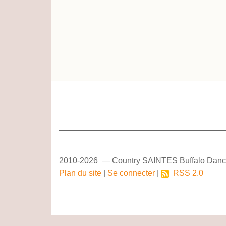
2010-2026 — Country SAINTES Buffalo Danc
Plan du site
|
Se connecter
|
RSS 2.0